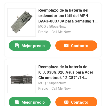
Reemplazo de la batería del
ordenador portátil del MPN
BA43-00373A para Samsung 11
XE500C13 Chromebook
MOQ：50pcs/box
Precio：Call Me Now
Mejor precio
Contacto
Reemplazo de la batería de
KT.0030G.020 Asus para Acer
Chromebook 12 C871/14
C933/C933T (tacto)
MOQ：50pcs/box
Precio：Call Me Now
Mejor precio
Contacto