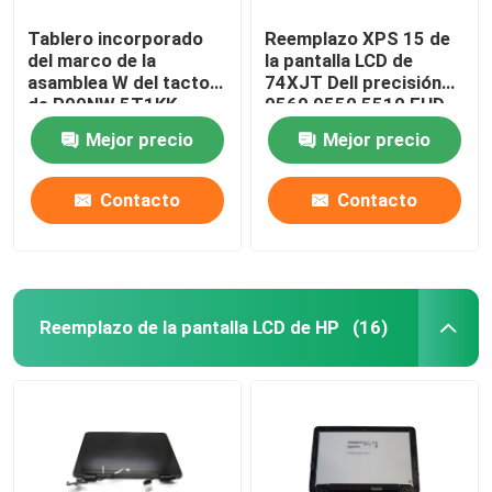
Tablero incorporado
Reemplazo XPS 15 de
del marco de la
la pantalla LCD de
asamblea W del tacto
74XJT Dell precisión
de P99NW 5T1KK
9560 9550 5510 FHD
M0XG8 Dell
Mejor precio
Mejor precio
Chromebook 3100
Contacto
Contacto
Reemplazo de la pantalla LCD de HP
(16)