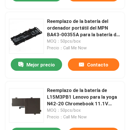
Reemplazo de la batería del
ordenador portátil del MPN
BA43-00355A para la batería de
Samsung 11 XE500C12
MOQ：50pcs/box
Chromebook
Precio：Call Me Now
Mejor precio
Contacto
Reemplazo de la batería de
L15M3PB1 Lenovo para la yoga
N42-20 Chromebook 11.1V
45Wh de 300E C330 N22 N23
MOQ：50pcs/box
Precio：Call Me Now