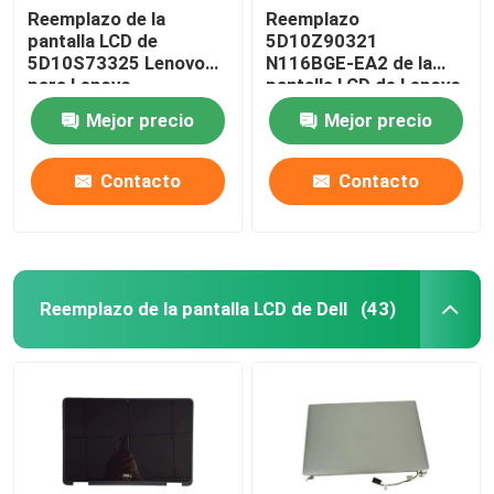
Reemplazo de la
Reemplazo
pantalla LCD de
5D10Z90321
5D10S73325 Lenovo
N116BGE-EA2 de la
para Lenovo
pantalla LCD de Lenovo
Chromebook C330
Chromebook 100E
Mejor precio
Mejor precio
B116XAB01
Gen3 AMD
Contacto
Contacto
Reemplazo de la pantalla LCD de Dell
(43)