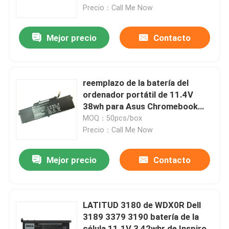
Gen3 3
Precio：Call Me Now
Productos
Mejor precio
Contacto
Vídeos
reemplazo de la batería del
Reemplazo de la pantalla LCD de Lenovo
ordenador portátil de 11.4V
38wh para Asus Chromebook
C200M C200MA
MOQ：50pcs/box
Reemplazo de la pantalla LCD de Dell
Precio：Call Me Now
Reemplazo de la pantalla LCD de HP
Mejor precio
Contacto
Reemplazo de la pantalla LCD de Acer
LATITUD 3180 de WDX0R Dell
3189 3379 3190 batería de la
Reemplazo de la pantalla LCD de Macbook
célula 11.1V 3 42whr de Inspiron