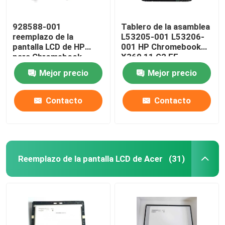
928588-001
Tablero de la asamblea
reemplazo de la
L53205-001 L53206-
pantalla LCD de HP
001 HP Chromebook
para Chromebook
X360 11 G2 EE
panel LCD de G1 serie
NV116WHM-T10 LCD
Mejor precio
Mejor precio
11-AE X360 EE 11,6”
W/Frame de HP LCD
Contacto
Contacto
Reemplazo de la pantalla LCD de Acer
(31)