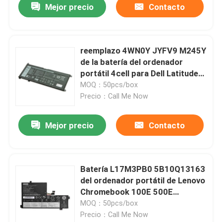
Mejor precio
Contacto
reemplazo 4WN0Y JYFV9 M245Y
de la batería del ordenador
portátil 4cell para Dell Latitude
3310 13-7353 7577 7778 7779
MOQ：50pcs/box
Precio：Call Me Now
Mejor precio
Contacto
Batería L17M3PB0 5B10Q13163
del ordenador portátil de Lenovo
Chromebook 100E 500E
3635mAh 42wh
MOQ：50pcs/box
Precio：Call Me Now