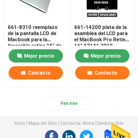
661-8310 reemplazo
661-14200 plata de la
de la pantalla LCD de
asamblea del LCD para
Macbook para la
el MacBook Pro Retina
favorable retina 15" de
16" A2141 2019
Apple A1398 tarde
EMC3347
Mejor precio
Mejor precio
2013-2014
Contacto
Contacto
Vea más
Inicio
Mapa del Sitio
Contactar Ahora
Desktop Site