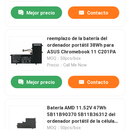
Mejor precio
Contacto
reemplazo de la batería del
ordenador portátil 38Wh para
ASUS Chromebook 11 C201PA
MOQ：50pcs/box
Precio：Call Me Now
Mejor precio
Contacto
Inicio
Batería AMD 11.52V 47Wh
Sobre nosotros
5B11B90370 5B11B36312 del
ordenador portátil de la célula
de Lenovo Chromebook 100E
Contactos
MOQ：50pcs/box