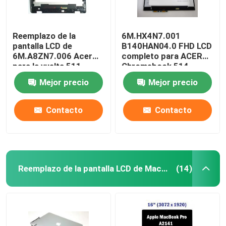
Reemplazo de la
6M.HX4N7.001
pantalla LCD de
B140HAN04.0 FHD LCD
6M.A8ZN7.006 Acer
completo para ACER
para la vuelta 511
Chromebook 514
R753T de Chromebook
CP514-1H-R4HQ-US
Mejor precio
Mejor precio
11,6 pulgadas
Contacto
Contacto
Reemplazo de la pantalla LCD de Macbook
(14)