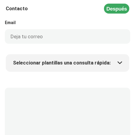
Contacto
Después
Email
Seleccionar plantillas una consulta rápida:
Precio del producto
Min.order quantity
Solicitar muestras
Más detalles