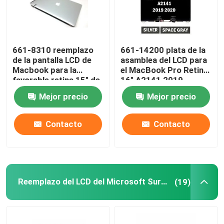
661-8310 reemplazo
661-14200 plata de la
de la pantalla LCD de
asamblea del LCD para
Macbook para la
el MacBook Pro Retina
favorable retina 15" de
16" A2141 2019
Apple A1398 tarde
EMC3347
Mejor precio
Mejor precio
2013-2014
Contacto
Contacto
Reemplazo del LCD del Microsoft Surface
(19)