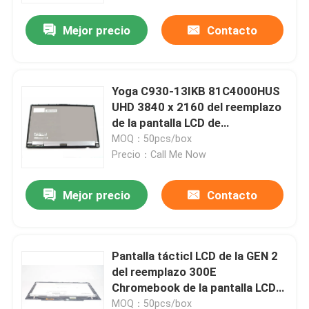
Mejor precio
Contacto
Yoga C930-13IKB 81C4000HUS
UHD 3840 x 2160 del reemplazo
de la pantalla LCD de
5D10S73320 Lenovo
MOQ：50pcs/box
Precio：Call Me Now
Mejor precio
Contacto
Inicio
Pantalla tácticl LCD de la GEN 2
Sobre nosotros
del reemplazo 300E
Chromebook de la pantalla LCD
táctil de 5D11D01448 Lenovo
Contactos
MOQ：50pcs/box