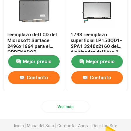
reemplazo del LCD del
1793 reemplazo
Microsoft Surface
superficial LP150QD1-
2496x1664 para el
SPA1 3240x2160 del
ORDENADOR
digitizador del libro 2
PORTÁTIL 3 15" 1872
Mejor precio
Mejor precio
1873
Contacto
Contacto
Vea más
Inicio
Mapa del Sitio
Contactar Ahora
Desktop Site