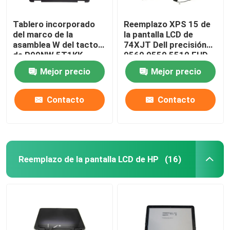
Tablero incorporado
Reemplazo XPS 15 de
del marco de la
la pantalla LCD de
asamblea W del tacto
74XJT Dell precisión
de P99NW 5T1KK
9560 9550 5510 FHD
M0XG8 Dell
Mejor precio
Mejor precio
Chromebook 3100
Contacto
Contacto
Reemplazo de la pantalla LCD de HP
(16)