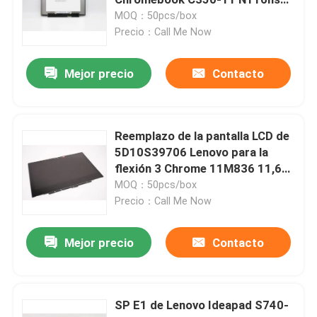
Ebc Hd Lcd
MOQ：50pcs/box
Precio：Call Me Now
Reemplazo del LCD del Microsoft Surface
Mejor precio
Contacto
Reemplazo de la pantalla LCD de Asus
Reemplazo de la pantalla LCD del ordenador portátil 
Reemplazo de la pantalla LCD de
5D10S39706 Lenovo para la
flexión 3 Chrome 11M836 11,6
Pantalla del ordenador portátil LED
pulgadas
MOQ：50pcs/box
Precio：Call Me Now
Pantalla LCD de AIO
Mejor precio
Contacto
Microprocesador del circuito integrado
SP E1 de Lenovo Ideapad S740-
Cubierta de Palmrest del ordenador portátil