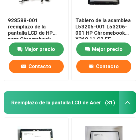
928588-001
Tablero de la asamblea
reemplazo de la
L53205-001 L53206-
pantalla LCD de HP
001 HP Chromebook
para Chromebook
X360 11 G2 EE
panel LCD de G1 serie
NV116WHM-T10 LCD
Mejor precio
Mejor precio
11-AE X360 EE 11,6”
W/Frame de HP LCD
Contacto
Contacto
Reemplazo de la pantalla LCD de Acer
(31)