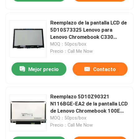
Reemplazo de la pantalla LCD de
5D10S73325 Lenovo para
Lenovo Chromebook C330
B116XAB01
MOQ：50pcs/box
Precio：Call Me Now
Mejor precio
Contacto
Reemplazo 5D10Z90321
N116BGE-EA2 de la pantalla LCD
de Lenovo Chromebook 100E
Gen3 AMD
MOQ：50pcs/box
Precio：Call Me Now