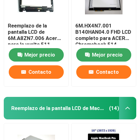
Reemplazo de la
6M.HX4N7.001
pantalla LCD de
B140HAN04.0 FHD LCD
6M.A8ZN7.006 Acer
completo para ACER
para la vuelta 511
Chromebook 514
R753T de Chromebook
CP514-1H-R4HQ-US
Mejor precio
Mejor precio
11,6 pulgadas
Contacto
Contacto
Reemplazo de la pantalla LCD de Macbook
(14)