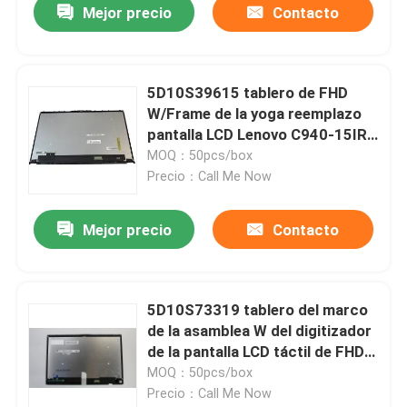
Mejor precio
Contacto
5D10S39615 tablero de FHD
W/Frame de la yoga reemplazo
pantalla LCD Lenovo C940-15IRH
15,6”
MOQ：50pcs/box
Precio：Call Me Now
Mejor precio
Contacto
5D10S73319 tablero del marco
de la asamblea W del digitizador
de la pantalla LCD táctil de FHD
de C930-13IKB yoga Lenovo
MOQ：50pcs/box
81C4 13,9”
Precio：Call Me Now