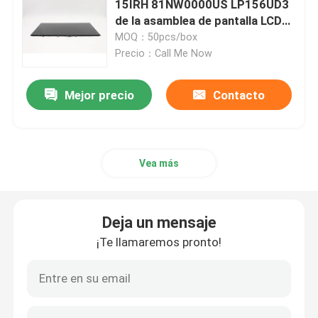
15IRH 81NW0000US LP156UD3
de la asamblea de pantalla LCD
Adaptador de corriente alterna del ordenador portátil
5D10S39613
MOQ：50pcs/box
Precio：Call Me Now
Reemplazo del teclado del ordenador portátil
Mejor precio
Contacto
Reemplazo de la batería del ordenador portátil
Vea más
Piezas de recambio del ordenador portátil
Deja un mensaje
¡Te llamaremos pronto!