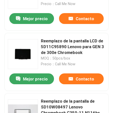
2da
Precio：Call Me Now
Productos
Mejor precio
Contacto
Vídeos
Reemplazo de la pantalla LCD de
Reemplazo de la pantalla LCD de Lenovo
5D11C95890 Lenovo para GEN 3
de 300e Chromebook
MOQ：50pcs/box
Reemplazo de la pantalla LCD de Dell
Precio：Call Me Now
Reemplazo de la pantalla LCD de HP
Mejor precio
Contacto
Reemplazo de la pantalla LCD de Acer
Reemplazo de la pantalla de
SD10W08497 Lenovo
Reemplazo de la pantalla LCD de Macbook
Chromebook C350-11 N116hse-