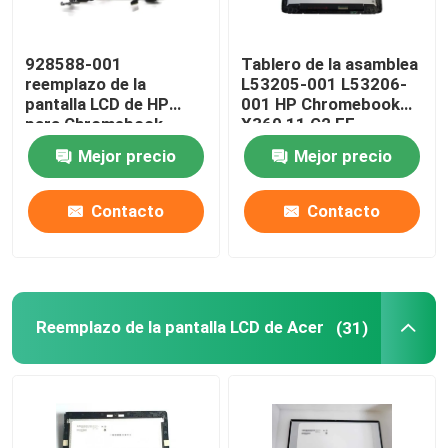
928588-001
Tablero de la asamblea
reemplazo de la
L53205-001 L53206-
pantalla LCD de HP
001 HP Chromebook
para Chromebook
X360 11 G2 EE
panel LCD de G1 serie
NV116WHM-T10 LCD
Mejor precio
Mejor precio
11-AE X360 EE 11,6”
W/Frame de HP LCD
Contacto
Contacto
Reemplazo de la pantalla LCD de Acer
(31)