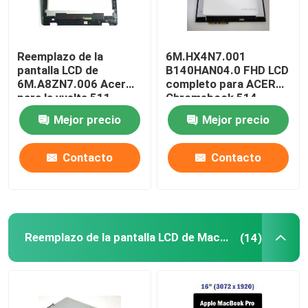
Reemplazo de la
6M.HX4N7.001
pantalla LCD de
B140HAN04.0 FHD LCD
6M.A8ZN7.006 Acer
completo para ACER
para la vuelta 511
Chromebook 514
R753T de Chromebook
CP514-1H-R4HQ-US
Mejor precio
Mejor precio
11,6 pulgadas
Contacto
Contacto
Reemplazo de la pantalla LCD de Macbook
(14)