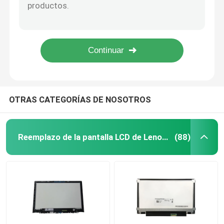
Asamblea de pantalla táctil de 5D10S39666 5D10S39668 4K UHD para la yoga 9-14ITL5 14,0 de Lenovo”
Bisel y tablero de la vuelta 512 R851TN LCD W de Chromebook del reemplazo de la pantalla LCD de 6M.H99N7.001 Acer
Reemplazo de la pantalla LCD de HP
Bisel y tablero de la vuelta 512 R851TN W de Chromebook del reemplazo de la pantalla LCD de 6M.H99N7.001 EMR Acer
Reemplazo de 6M.HX0N7.001 13,3” ACER LCD para el tacto Chromebook de Acer 13 R841T FHD
Reemplazo de la pantalla LCD de Acer
5D10R06217 reemplazo de la pantalla LCD de Lenovo de 14 pulgadas para Ideapad 530S-14IKB 81EU B140HAN04.0
Reemplazo de la pantalla LCD de Macbook
OTRAS CATEGORÍAS DE NOSOTROS
Reemplazo del LCD del Microsoft Surface
Reemplazo de la pantalla LCD de Lenovo
(88)
Reemplazo de la pantalla LCD de Asus
Reemplazo de la pantalla LCD del ordenador portátil 
Pantalla del ordenador portátil LED