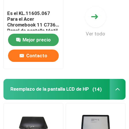
Es el KL.11605.067
Para el Acer
Chromebook 11 C736T
Panel de pantalla táctil
Ver todo
LED LCD de 11,6" HD
Mejor precio
IPS B116XAK01.0
B116XAK01.2
Contacto
Reemplazo de la pantalla LCD de HP
(14)