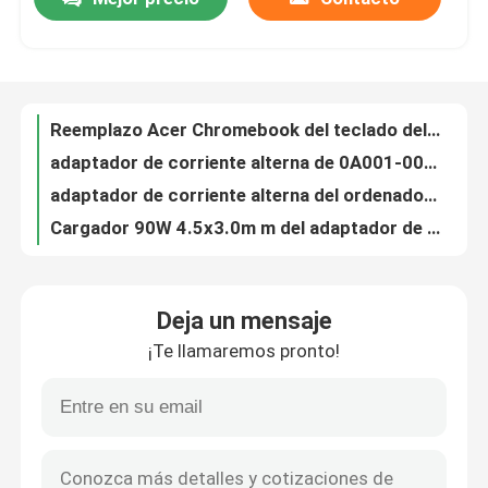
Reemplazo Acer Chromebook del teclado del ordenador portátil de NK.I111S.077 los E.E.U.U. 11 C721/12 C851/C851T
adaptador de corriente alterna de 0A001-00330100 33W para Asus Chromebook C200MA/C300MA/C300SA
Sobre nosotros
adaptador de corriente alterna del ordenador portátil de 0A001-00238300 45W para el cargador ADP-45EW 45W USB-C del adaptador de corriente alterna de ASUS
Cargador 90W 4.5x3.0m m del adaptador de corriente alterna de Asus EXA1202XH ADP-90YD B EXA1202YH ACLaptop
814838-002 adaptador de corriente alterna HP Chromebook X360 14C-CC0010CA 14C-CC0020CA 45W USB-C del ordenador portátil
Viaje de la fábrica
776620-001 cargador 150W del adaptador de corriente alterna de HP Pavilion 17-CD1010NR
860065-004 adaptador de corriente alterna del ordenador portátil de 65W USB-C para la libélula G2 de la élite de HP
Control de calidad
Cargador 65W del adaptador de corriente alterna de Lenovo GX20L29761 GX20L29762 GX20L29763 del aire 13 de 5A10J40449 Lenovo favorable
Adaptador de corriente alterna Lenovo IdeaPad Yoga 500s-15 IdeaPad del ordenador portátil de ADLX65NCC3A 500 15 65W
Éntrenos en contacto con
PXI-4462 entró el sonido del analizador de la señal y el módulo dinámicos de la vibración
Deja un mensaje
FLASH 64TQFP de IC MCU 16BIT 128KB de los circuitos integrados de DSPIC33EV128GM106-E/PT
Pida una cita
¡Te llamaremos pronto!
Chips CI de 16 bits 80MHz de 16 bits del RISC MCU del FLASH de SAF-XE164FM-72F80LAA
SENSOR 360DEG ROTATORIO SMD del microprocesador del circuito integrado de MLX90316KGO BCG-000-RE IC
Reemplazo de la pantalla LCD de Lenovo
Interfaz 14-TSSOP del POTE 5KOHM 256TAPSPI del microprocesador DGTL del circuito integrado de MCP41HV51T-502E/ST
Circuito integrado ADC 16BIT SIG-DELTA TSOT23-8 de LTC2452CTS8#TRMPBF IC
Reemplazo de la pantalla LCD de Dell