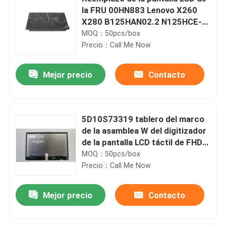
la FRU 00HN883 Lenovo X260
X280 B125HAN02.2 N125HCE-
GN1 FHD IPS
MOQ：50pcs/box
Precio：Call Me Now
Mejor precio
Contacto
5D10S73319 tablero del marco
de la asamblea W del digitizador
de la pantalla LCD táctil de FHD
de C930-13IKB yoga Lenovo
MOQ：50pcs/box
81C4 13,9”
Precio：Call Me Now
Mejor precio
Contacto