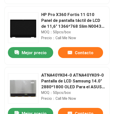
HP Pro X360 Fortis 11 G10
Panel de pantalla táctil de LCD
de 11,6" 1366*768 Slim N00430-
001
MOQ：50pcs/box
Precio：Call Me Now
Mejor precio
Contacto
ATNA40YK04-0 ATNA40YK09-0
Hogar
Pantalla de LCD Samsung 14.0"
2880*1800 OLED Para el ASUS
M3400 K3402 K3405 K6400
MOQ：50pcs/box
Productos
Precio：Call Me Now
Vídeos
Mejor precio
Contacto