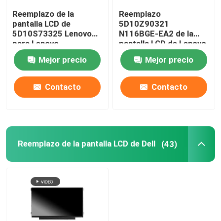
Reemplazo de la
Reemplazo
Pantalla LCD de AIO
pantalla LCD de
5D10Z90321
5D10S73325 Lenovo
N116BGE-EA2 de la
para Lenovo
pantalla LCD de Lenovo
Chromebook C330
Chromebook 100E
Microprocesador del circuito integrado
Mejor precio
Mejor precio
B116XAB01
Gen3 AMD
Cubierta de Palmrest del ordenador portátil
Contacto
Contacto
Adaptador de corriente alterna del ordenador portátil
Reemplazo de la pantalla LCD de Dell
(43)
Reemplazo del teclado del ordenador portátil
Reemplazo de la batería del ordenador portátil
Piezas de recambio del ordenador portátil