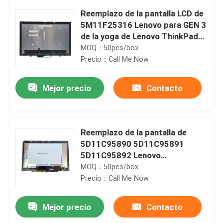
Reemplazo de la pantalla LCD de
5M11F25316 Lenovo para GEN 3
de la yoga de Lenovo ThinkPad
L13
MOQ：50pcs/box
Precio：Call Me Now
Mejor precio
Contacto
Reemplazo de la pantalla de
5D11C95890 5D11C95891
5D11C95892 Lenovo
Chromebook 500E Gen3 AMD
MOQ：50pcs/box
Precio：Call Me Now
Mejor precio
Contacto