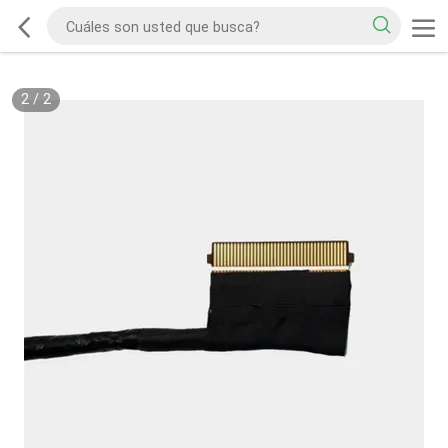
2
/
2