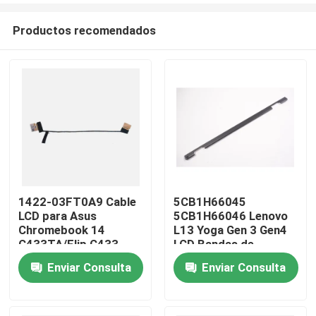
Productos recomendados
1422-03FT0A9 Cable
5CB1H66045
LCD para Asus
5CB1H66046 Lenovo
Inicio
Chromebook 14
L13 Yoga Gen 3 Gen4
C433TA/Flip C433
LCD Bandas de
cubierta de tapa de
Enviar Consulta
Enviar Consulta
Sobre nosotros
bisagra
Contactos