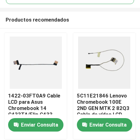
Productos recomendados
1422-03FT0A9 Cable
5C11E21846 Lenovo
Inicio
LCD para Asus
Chromebook 100E
Chromebook 14
2ND GEN MTK 2 82Q3
C433TA/Flip C433
Cable de vídeo LCD
Sobre nosotros
Enviar Consulta
Enviar Consulta
Contactos