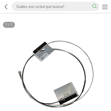
1
/
1