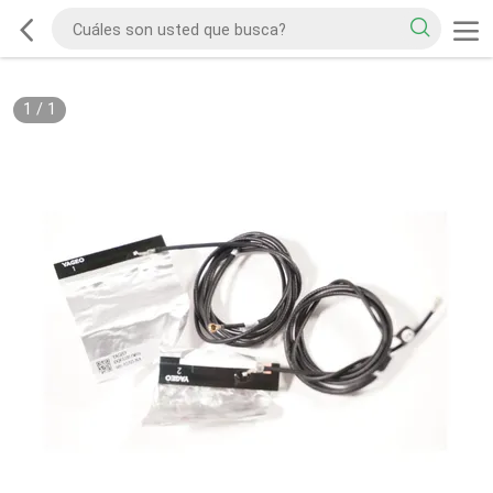
1
/
1