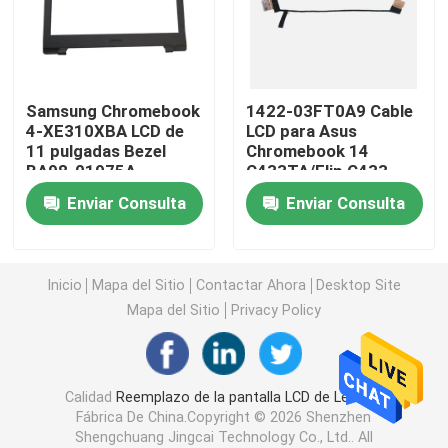
Reemplazo de la pantalla LCD de HP
Samsung Chromebook
1422-03FT0A9 Cable
Reemplazo de la pantalla LCD de Acer
4-XE310XBA LCD de
LCD para Asus
11 pulgadas Bezel
Chromebook 14
BA98-01975A
C433TA/Flip C433
Reemplazo de la pantalla LCD de Macbook
Enviar Consulta
Enviar Consulta
Reemplazo del LCD del Microsoft Surface
Inicio
Mapa del Sitio
Contactar Ahora
Desktop Site
Reemplazo de la pantalla LCD de Asus
Mapa del Sitio
Privacy Policy
Reemplazo de la pantalla LCD del ordenador portátil 
Calidad
Reemplazo de la pantalla LCD de Lenovo
Fábrica De China.Copyright © 2026 Shenzhen
Pantalla del ordenador portátil LED
Shengchuang Jingcai Technology Co., Ltd.. All