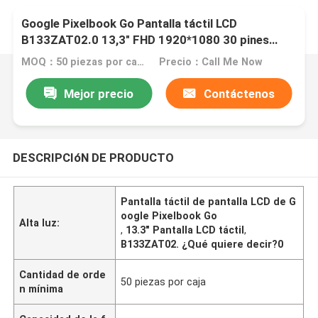
Google Pixelbook Go Pantalla táctil LCD
B133ZAT02.0 13,3" FHD 1920*1080 30 pines
Panel de reemplazo para Chromebook
MOQ：50 piezas por caja
Precio：Call Me Now
Mejor precio
Contáctenos
DESCRIPCIóN DE PRODUCTO
Pantalla táctil de pantalla LCD de G
oogle Pixelbook Go
Alta luz:
,
13.3" Pantalla LCD táctil
,
B133ZAT02. ¿Qué quiere decir?0
Cantidad de orde
50 piezas por caja
n mínima