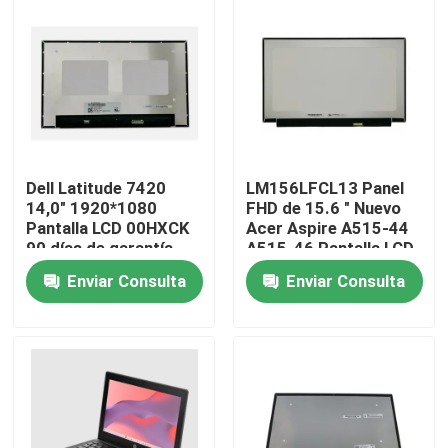
Productos
Vídeos
Reemplazo de la pantalla LCD de Lenovo
Dell Latitude 7420
LM156LFCL13 Panel
14,0" 1920*1080
FHD de 15.6 " Nuevo
Pantalla LCD 00HXCK
Acer Aspire A515-44
Reemplazo de la pantalla LCD de Dell
90 días de garantía
A515-46 Pantalla LCD
Enviar Consulta
Enviar Consulta
Reemplazo de la pantalla LCD de HP
Reemplazo de la pantalla LCD de Acer
Reemplazo de la pantalla LCD de Macbook