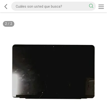
2
/
2