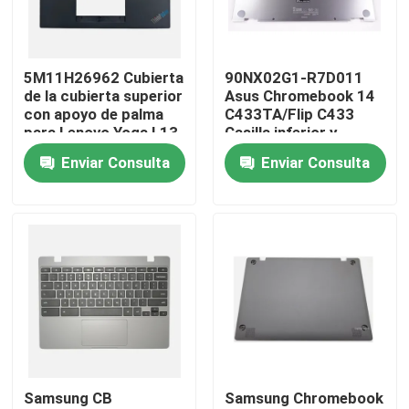
Productos
5M11H26962 Cubierta
90NX02G1-R7D011
de la cubierta superior
Asus Chromebook 14
Vídeos
con apoyo de palma
C433TA/Flip C433
para Lenovo Yoga L13
Casilla inferior y
Gen 3
inferior de plata
Enviar Consulta
Enviar Consulta
Reemplazo de la pantalla LCD de Lenovo
Reemplazo de la pantalla LCD de Dell
Reemplazo de la pantalla LCD de HP
Reemplazo de la pantalla LCD de Acer
Samsung CB
Samsung Chromebook
Reemplazo de la pantalla LCD de Macbook