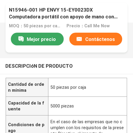
N15946-001 HP ENVY 15-EY0023DX
Computadora portátil con apoyo de mano con
conjunto de teclado touchpad
MOQ：50 piezas por caja
Precio：Call Me Now
Mejor precio
Contáctenos
DESCRIPCIóN DE PRODUCTO
Cantidad de orde
50 piezas por caja
n mínima
Capacidad de la f
5000 piezas
uente
En el caso de las empresas que no c
Condiciones de p
umplen con los requisitos de la prese
ago