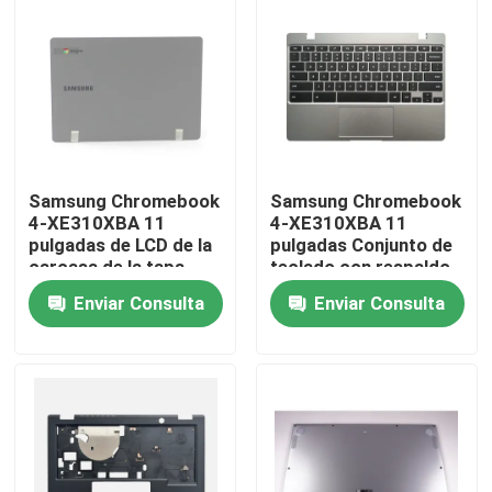
Samsung Chromebook
Samsung Chromebook
4-XE310XBA 11
4-XE310XBA 11
pulgadas de LCD de la
pulgadas Conjunto de
carcasa de la tapa
teclado con respaldo
trasera gris oscuro
de palma Plata BA98-
Enviar Consulta
Enviar Consulta
BA98-01974B
01976A BA61-03989A
Inicio
Sobre nosotros
Contactos