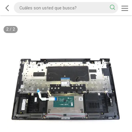
2
/
2