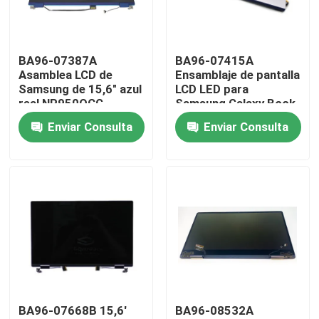
Sobre nosotros
BA96-07387A
BA96-07415A
Asamblea LCD de
Ensamblaje de pantalla
Viaje de la fábrica
Samsung de 15,6" azul
LCD LED para
real NP950QCG-
Samsung Galaxy Book
K01US NP950QCG-
Lon NP950XCJ 15.6"
Enviar Consulta
Enviar Consulta
Control de calidad
K01US azul
FHD
Éntrenos en contacto con
Pida una cita
Reemplazo de la pantalla LCD de Lenovo
BA96-07668B 15,6'
BA96-08532A
Reemplazo de la pantalla LCD de Dell