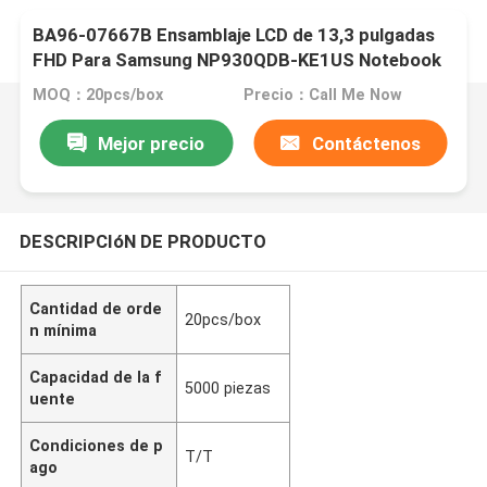
BA96-07667B Ensamblaje LCD de 13,3 pulgadas
FHD Para Samsung NP930QDB-KE1US Notebook
9 PRO
MOQ：20pcs/box
Precio：Call Me Now
Mejor precio
Contáctenos
DESCRIPCIóN DE PRODUCTO
Cantidad de orde
20pcs/box
n mínima
Capacidad de la f
5000 piezas
uente
Condiciones de p
T/T
ago