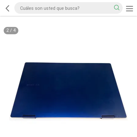
2
/
4