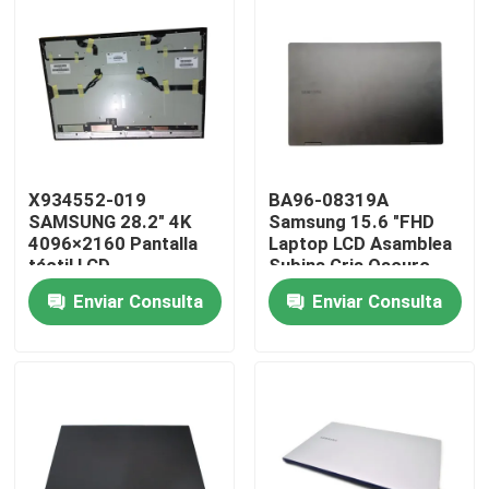
X934552-019
BA96-08319A
SAMSUNG 28.2" 4K
Samsung 15.6 "FHD
4096×2160 Pantalla
Laptop LCD Asamblea
táctil LCD
Subins Gris Oscuro
LTM282RL01 con
Marte2-15
Enviar Consulta
Enviar Consulta
pantalla táctil de
vidrio
Hogar
Productos
Vídeos