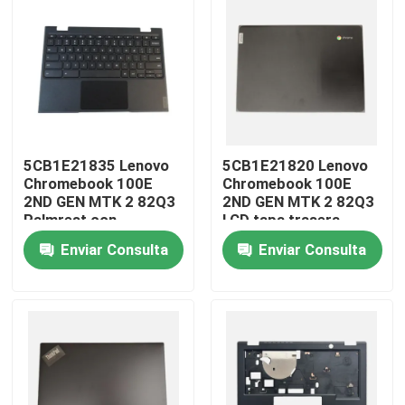
5CB1E21835 Lenovo
5CB1E21820 Lenovo
Chromebook 100E
Chromebook 100E
2ND GEN MTK 2 82Q3
2ND GEN MTK 2 82Q3
Palmrest con
LCD tapa trasera
ensamblaje de teclado
Enviar Consulta
Enviar Consulta
con touchpad
Hogar
Productos
Vídeos