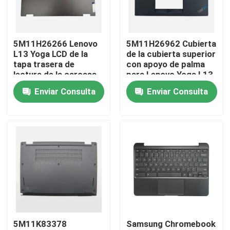
Sobre nosotros
5M11H26266 Lenovo
5M11H26962 Cubierta
L13 Yoga LCD de la
de la cubierta superior
Viaje de la fábrica
tapa trasera de
con apoyo de palma
lectura de la carcasa
para Lenovo Yoga L13
tapa
Gen 3
Enviar Consulta
Enviar Consulta
Control de calidad
Éntrenos en contacto con
Pida una cita
Reemplazo de la pantalla LCD de Lenovo
5M11K83378
Samsung Chromebook
Reemplazo de la pantalla LCD de Dell