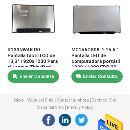
Reemplazo de la pantalla LCD de HP
Reemplazo de la pantalla LCD de Acer
R133NW4K R0
MC156CS08-1 15,6 "
Reemplazo de la pantalla LCD de Macbook
Pantalla táctil LCD de
Pantalla LED de
13,3" 1920x1200 Para
computadora portátil
el Lenovo ThinkPad
1920 * 1080 EDP 30
Reemplazo del LCD del Microsoft Surface
X13 Gen 2/L13 Gen 3
pines Para el HP
Enviar Consulta
Enviar Consulta
ProBook 450 G5
Reemplazo de la pantalla LCD de Asus
Inicio
Mapa del Sitio
Contactar Ahora
Desktop Site
Reemplazo de la pantalla LCD del ordenador portátil 
Mapa del Sitio
Privacy Policy
Pantalla del ordenador portátil LED