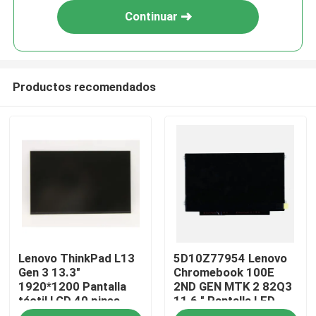
Continuar
Productos recomendados
Hogar
Lenovo ThinkPad L13
5D10Z77954 Lenovo
Productos
Gen 3 13.3"
Chromebook 100E
1920*1200 Pantalla
2ND GEN MTK 2 82Q3
táctil LCD 40 pines
11,6 " Pantalla LED
Vídeos
Estrecho R133NW4K
LCD de computadora