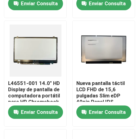
Enviar Consulta
Enviar Consulta
R0
portátil
Sobre nosotros
Viaje de la fábrica
Control de calidad
Éntrenos en contacto con
L46551-001 14.0" HD
Nueva pantalla táctil
Display de pantalla de
LCD FHD de 15,6
computadora portátil
pulgadas Slim eDP
Pida una cita
para HP Chromebook
40pin Panel IPS
14A G5
estrecho sin soportes
Enviar Consulta
Enviar Consulta
Reemplazo de la pantalla LCD de Lenovo
Reemplazo de la pantalla LCD de Dell