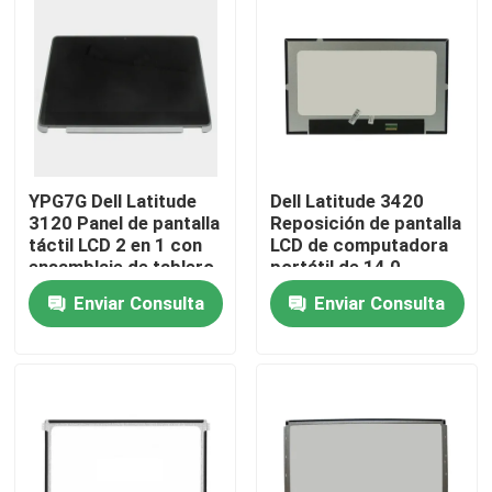
YPG7G Dell Latitude
Dell Latitude 3420
3120 Panel de pantalla
Reposición de pantalla
táctil LCD 2 en 1 con
LCD de computadora
ensamblaje de tablero
portátil de 14,0
de bisel
pulgadas Panel mate
Enviar Consulta
Enviar Consulta
FHD 9X60C
Inicio
Sobre nosotros
Contactos