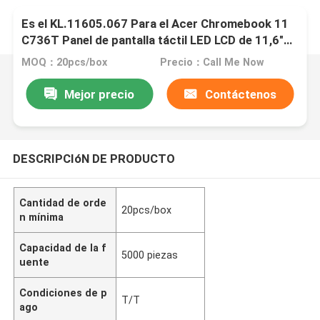
Es el KL.11605.067 Para el Acer Chromebook 11
C736T Panel de pantalla táctil LED LCD de 11,6"
HD IPS B116XAK01.0 B116XAK01.2
MOQ：20pcs/box
Precio：Call Me Now
Mejor precio
Contáctenos
DESCRIPCIóN DE PRODUCTO
Cantidad de orde
20pcs/box
n mínima
Capacidad de la f
5000 piezas
uente
Condiciones de p
T/T
ago