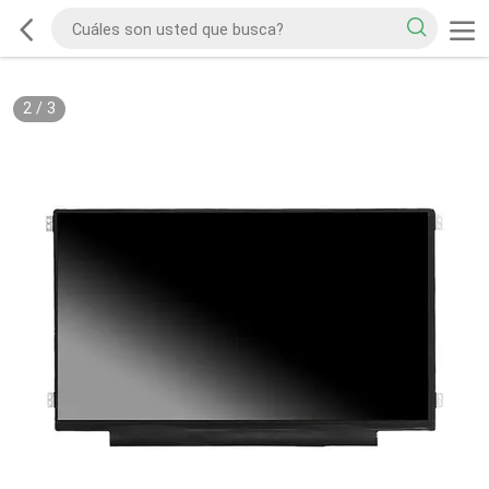
2
/
3