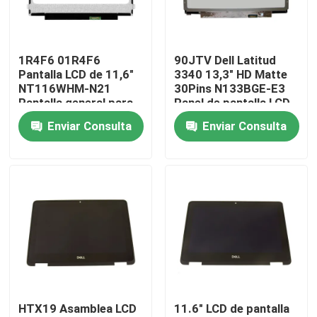
Productos
1R4F6 01R4F6
90JTV Dell Latitud
Pantalla LCD de 11,6"
3340 13,3" HD Matte
Vídeos
NT116WHM-N21
30Pins N133BGE-E3
Pantalla general para
Panel de pantalla LCD
Chromebook 11 de
de reemplazo
Enviar Consulta
Enviar Consulta
Reemplazo de la pantalla LCD de Lenovo
Dell
Reemplazo de la pantalla LCD de Dell
Reemplazo de la pantalla LCD de HP
Reemplazo de la pantalla LCD de Acer
HTX19 Asamblea LCD
11.6" LCD de pantalla
Reemplazo de la pantalla LCD de Macbook