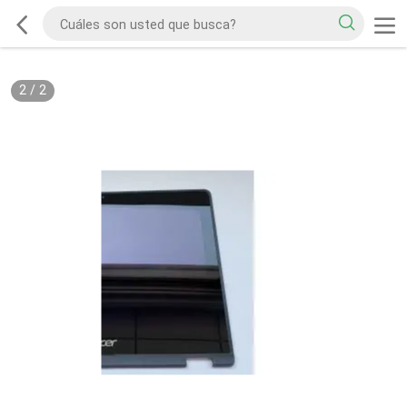
2
/
2