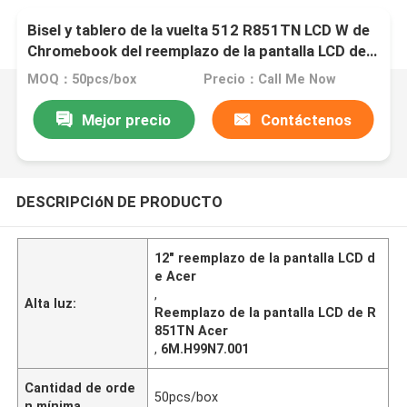
Bisel y tablero de la vuelta 512 R851TN LCD W de
Chromebook del reemplazo de la pantalla LCD de
6M.H99N7.001 Acer
MOQ：50pcs/box
Precio：Call Me Now
Mejor precio
Contáctenos
DESCRIPCIóN DE PRODUCTO
12" reemplazo de la pantalla LCD d
e Acer
,
Alta luz:
Reemplazo de la pantalla LCD de R
851TN Acer
,
6M.H99N7.001
Cantidad de orde
50pcs/box
n mínima