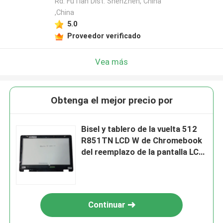
Rd. FuTian Dist. ShenZhen, China
,China
5.0
Proveedor verificado
Vea más
Obtenga el mejor precio por
Bisel y tablero de la vuelta 512
R851TN LCD W de Chromebook
del reemplazo de la pantalla LCD
de 6M.H99N7.001 Acer
Continuar