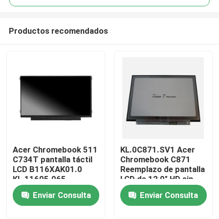
Productos recomendados
Acer Chromebook 511
KL.0C871.SV1 Acer
Inicio
C734T pantalla táctil
Chromebook C871
LCD B116XAK01.0
Reemplazo de pantalla
KL.11605.065
LCD de 12,0" HD sin
Sobre nosotros
toque B120XAN01.0
Enviar Consulta
Enviar Consulta
Contactos