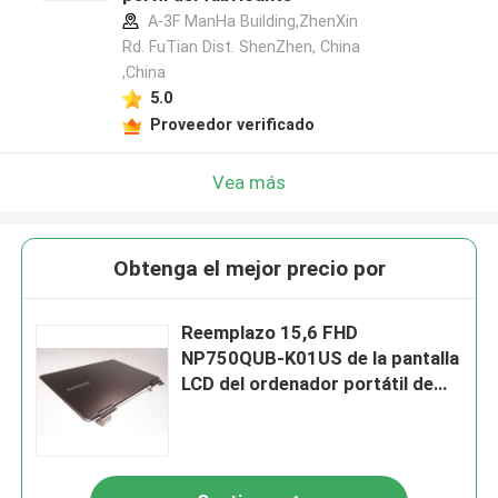
A-3F ManHa Building,ZhenXin
Rd. FuTian Dist. ShenZhen, China
,China
5.0
Proveedor verificado
Vea más
Obtenga el mejor precio por
Reemplazo 15,6 FHD
NP750QUB-K01US de la pantalla
LCD del ordenador portátil de
BA96-07252A Samsung