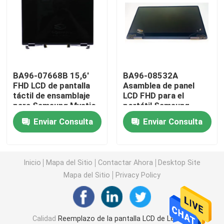
Reemplazo de la pantalla LCD de HP
Reemplazo de la pantalla LCD de Acer
BA96-07668B 15,6'
BA96-08532A
FHD LCD de pantalla
Asamblea de panel
Reemplazo de la pantalla LCD de Macbook
táctil de ensamblaje
LCD FHD para el
para Samsung Mystic
portátil Samsung
Navy NP950QDB-
NP750QFGK
Reemplazo del LCD del Microsoft Surface
Enviar Consulta
Enviar Consulta
KB3US
Reemplazo de la pantalla LCD de Asus
Inicio
Mapa del Sitio
Contactar Ahora
Desktop Site
Mapa del Sitio
Privacy Policy
Reemplazo de la pantalla LCD del ordenador portátil 
Pantalla del ordenador portátil LED
Calidad
Reemplazo de la pantalla LCD de Lenovo