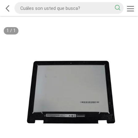
1
/
1