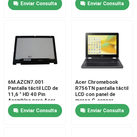
Enviar Consulta
Enviar Consulta
Productos
Vídeos
Reemplazo de la pantalla LCD de Lenovo
Reemplazo de la pantalla LCD de Dell
6M.AZCN7.001
Acer Chromebook
Pantalla táctil LCD de
R756TN pantalla táctil
11,6 " HD 40 Pin
LCD con panel de
Reemplazo de la pantalla LCD de HP
Asamblea para Acer
marco G-sensor
Chromebook 11 311
6M.KEAN7.002
Enviar Consulta
Enviar Consulta
R722T-K95L
6M.KEDN7.001
Reemplazo de la pantalla LCD de Acer
Reemplazo de la pantalla LCD de Macbook