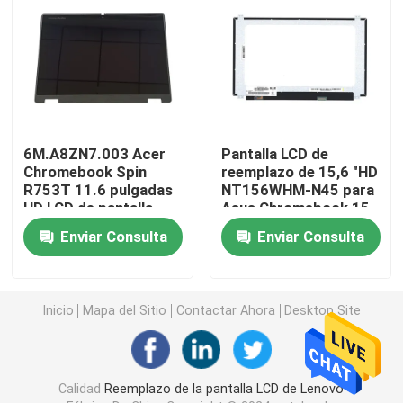
Reemplazo del LCD del Microsoft Surface
Reemplazo de la pantalla LCD de Asus
6M.A8ZN7.003 Acer
Pantalla LCD de
Reemplazo de la pantalla LCD del ordenador portátil 
Chromebook Spin
reemplazo de 15,6 "HD
R753T 11.6 pulgadas
NT156WHM-N45 para
HD LCD de pantalla
Asus Chromebook 15
Pantalla del ordenador portátil LED
táctil Asamblea de
C523NA
Enviar Consulta
Enviar Consulta
conector de 40 pines
con bisel de plástico
Pantalla LCD de AIO
Inicio
Mapa del Sitio
Contactar Ahora
Desktop Site
Microprocesador del circuito integrado
Cubierta de Palmrest del ordenador portátil
Calidad
Reemplazo de la pantalla LCD de Lenovo