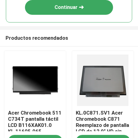
Continuar
Productos recomendados
Inicio
Acer Chromebook 511
KL.0C871.SV1 Acer
Sobre nosotros
C734T pantalla táctil
Chromebook C871
LCD B116XAK01.0
Reemplazo de pantalla
KL.11605.065
LCD de 12,0" HD sin
Contactos
toque B120XAN01.0