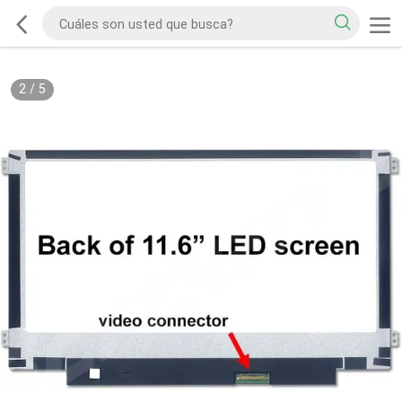
2
/
5