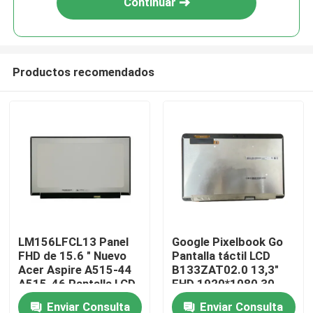
Continuar
Productos recomendados
Hogar
LM156LFCL13 Panel
Google Pixelbook Go
FHD de 15.6 " Nuevo
Pantalla táctil LCD
Productos
Acer Aspire A515-44
B133ZAT02.0 13,3"
A515-46 Pantalla LCD
FHD 1920*1080 30
pines Panel de
Enviar Consulta
Enviar Consulta
Vídeos
reemplazo para