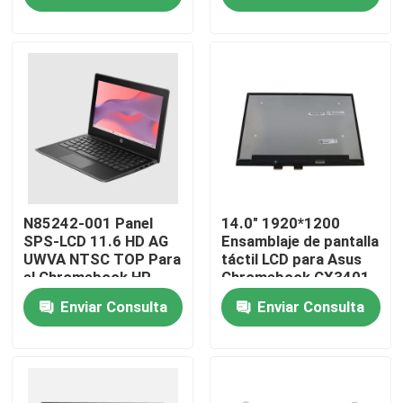
Chromebook
Sobre nosotros
Viaje de la fábrica
Control de calidad
Éntrenos en contacto con
N85242-001 Panel
14.0" 1920*1200
SPS-LCD 11.6 HD AG
Ensamblaje de pantalla
UWVA NTSC TOP Para
táctil LCD para Asus
el Chromebook HP
Chromebook CX3401
Pida una cita
Fortis 11 G10
CX3401F Flip
Enviar Consulta
Enviar Consulta
Reemplazo de la pantalla LCD de Lenovo
Reemplazo de la pantalla LCD de Dell