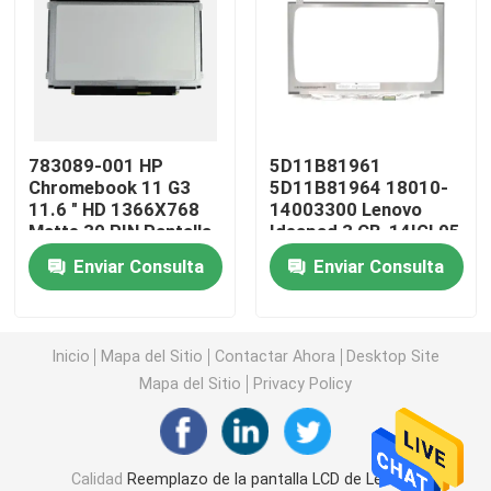
Reemplazo de la pantalla LCD de HP
Reemplazo de la pantalla LCD de Acer
783089-001 HP
5D11B81961
Chromebook 11 G3
5D11B81964 18010-
Reemplazo de la pantalla LCD de Macbook
11.6 " HD 1366X768
14003300 Lenovo
Matte 30 PIN Pantalla
Ideapad 3 CB-14IGL05
de pantalla LCD
N140BGA-EA4 14"
Reemplazo del LCD del Microsoft Surface
Enviar Consulta
Enviar Consulta
1366*768 Pantalla
LCD de 30 pines mate
Reemplazo de la pantalla LCD de Asus
Inicio
Mapa del Sitio
Contactar Ahora
Desktop Site
Mapa del Sitio
Privacy Policy
Reemplazo de la pantalla LCD del ordenador portátil 
Pantalla del ordenador portátil LED
Calidad
Reemplazo de la pantalla LCD de Lenovo